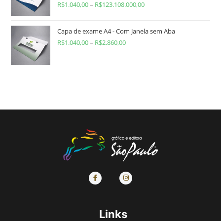
R$
1.040,00
–
R$
123.108.000,00
Capa de exame A4 - Com Janela sem Aba
R$
1.040,00
–
R$
2.860,00
Links