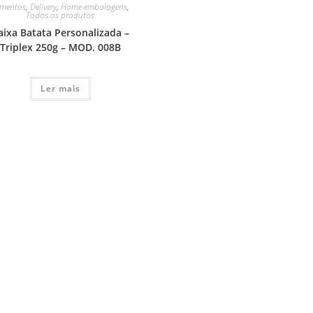
imentos
,
Delivery
,
Home embalagens
,
Todos os produtos
aixa Batata Personalizada –
Triplex 250g – MOD. 008B
Ler mais