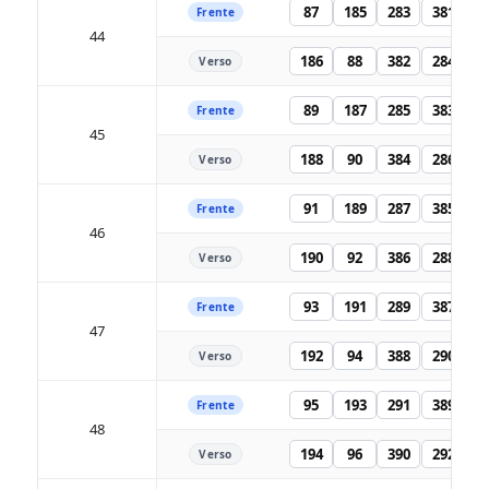
87
185
283
381
Frente
44
186
88
382
284
Verso
89
187
285
383
Frente
45
188
90
384
286
Verso
91
189
287
385
Frente
46
190
92
386
288
Verso
93
191
289
387
Frente
47
192
94
388
290
Verso
95
193
291
389
Frente
48
194
96
390
292
Verso