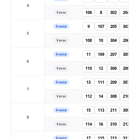
4
106
8
302
204
Verso
9
107
205
303
Frente
5
108
10
304
206
Verso
11
109
207
305
Frente
6
110
12
306
208
Verso
13
111
209
307
Frente
7
112
14
308
210
Verso
15
113
211
309
Frente
8
114
16
310
212
Verso
17
115
213
311
Frente