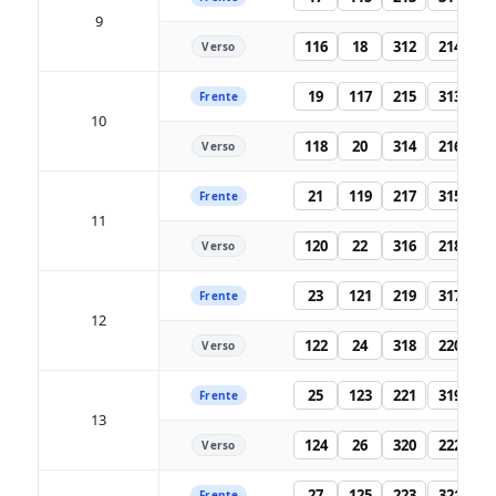
9
116
18
312
214
Verso
19
117
215
313
Frente
10
118
20
314
216
Verso
21
119
217
315
Frente
11
120
22
316
218
Verso
23
121
219
317
Frente
12
122
24
318
220
Verso
25
123
221
319
Frente
13
124
26
320
222
Verso
27
125
223
321
Frente