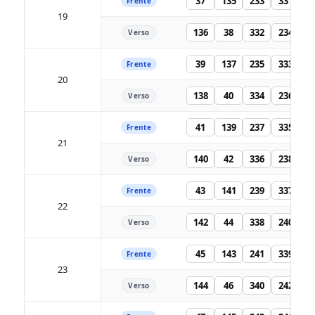
37
135
233
331
Frente
19
136
38
332
234
Verso
39
137
235
333
Frente
20
138
40
334
236
Verso
41
139
237
335
Frente
21
140
42
336
238
Verso
43
141
239
337
Frente
22
142
44
338
240
Verso
45
143
241
339
Frente
23
144
46
340
242
Verso