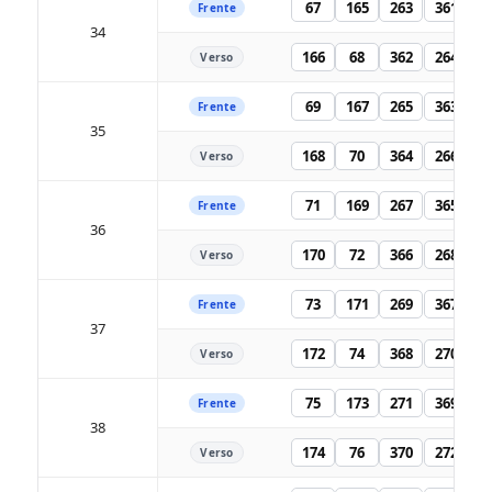
67
165
263
361
Frente
34
166
68
362
264
Verso
69
167
265
363
Frente
35
168
70
364
266
Verso
71
169
267
365
Frente
36
170
72
366
268
Verso
73
171
269
367
Frente
37
172
74
368
270
Verso
75
173
271
369
Frente
38
174
76
370
272
Verso