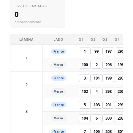
PGS. DESCARTADAS
0
arredondamento
LÂMINA
LADO
Q1
Q2
Q3
Q4
1
99
197
295
Frente
1
100
2
296
198
Verso
3
101
199
297
Frente
2
102
4
298
200
Verso
5
103
201
299
Frente
3
104
6
300
202
Verso
7
105
203
301
Frente