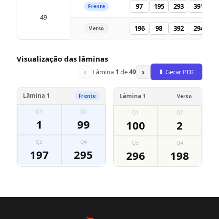
97
195
293
391
Frente
49
196
98
392
294
Verso
Visualização das lâminas
‹
›
Lâmina
1
de
49
⬇ Gerar PDF
Lâmina 1
Lâmina 1
Frente
Verso
Q1
Q2
Q1
Q2
1
99
100
2
Q3
Q4
Q3
Q4
197
295
296
198