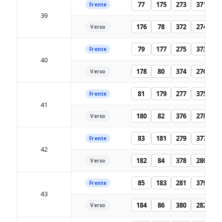
77
175
273
371
Frente
39
176
78
372
274
Verso
79
177
275
373
Frente
40
178
80
374
276
Verso
81
179
277
375
Frente
41
180
82
376
278
Verso
83
181
279
377
Frente
42
182
84
378
280
Verso
85
183
281
379
Frente
43
184
86
380
282
Verso