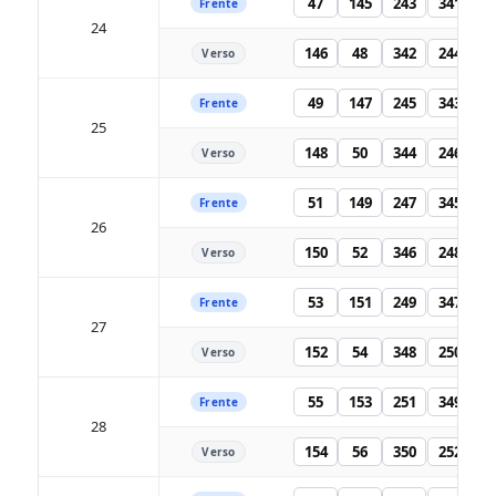
47
145
243
341
Frente
24
146
48
342
244
Verso
49
147
245
343
Frente
25
148
50
344
246
Verso
51
149
247
345
Frente
26
150
52
346
248
Verso
53
151
249
347
Frente
27
152
54
348
250
Verso
55
153
251
349
Frente
28
154
56
350
252
Verso