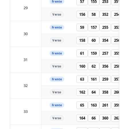
57
155
253
351
Frente
29
156
58
352
254
Verso
59
157
255
353
Frente
30
158
60
354
256
Verso
61
159
257
355
Frente
31
160
62
356
258
Verso
63
161
259
357
Frente
32
162
64
358
260
Verso
65
163
261
359
Frente
33
164
66
360
262
Verso