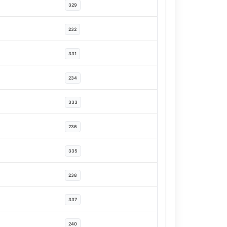
329
232
331
234
333
236
335
238
337
240