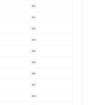
222
321
224
323
226
325
228
327
230