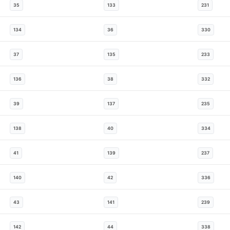
35
133
231
134
36
330
37
135
233
136
38
332
39
137
235
138
40
334
41
139
237
140
42
336
43
141
239
142
44
338