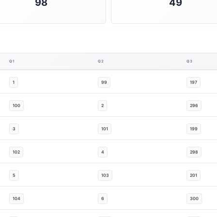
98
49
Q1
Q2
Q3
1
99
197
100
2
296
3
101
199
102
4
298
5
103
201
104
6
300