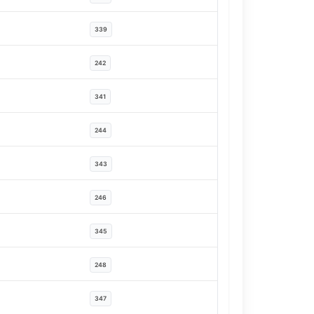
339
242
341
244
343
246
345
248
347