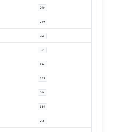
250
349
252
351
254
353
256
355
258