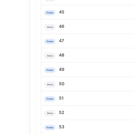
45
Frente
46
Verso
47
Frente
48
Verso
49
Frente
50
Verso
51
Frente
52
Verso
53
Frente