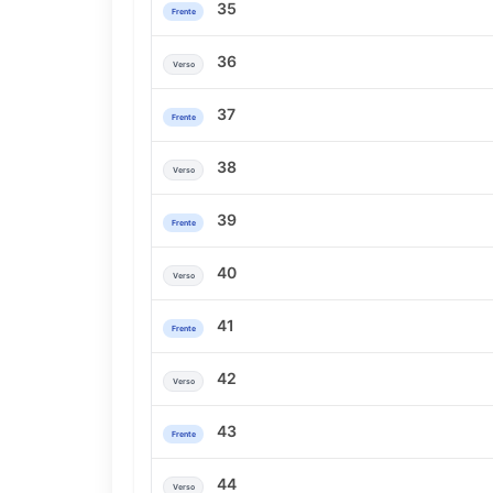
35
Frente
36
Verso
37
Frente
38
Verso
39
Frente
40
Verso
41
Frente
42
Verso
43
Frente
44
Verso