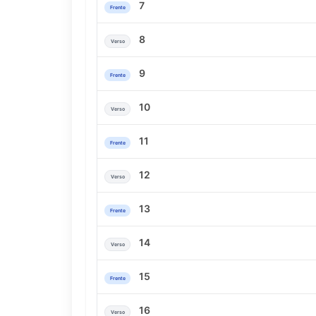
7
Frente
8
Verso
9
Frente
10
Verso
11
Frente
12
Verso
13
Frente
14
Verso
15
Frente
16
Verso