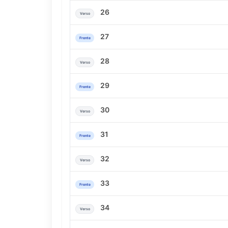
26
Verso
27
Frente
28
Verso
29
Frente
30
Verso
31
Frente
32
Verso
33
Frente
34
Verso