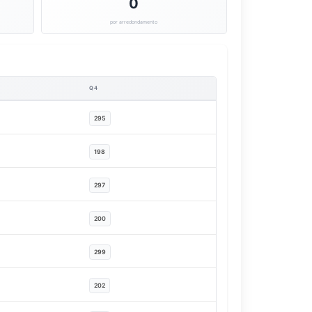
0
por arredondamento
Q4
295
198
297
200
299
202