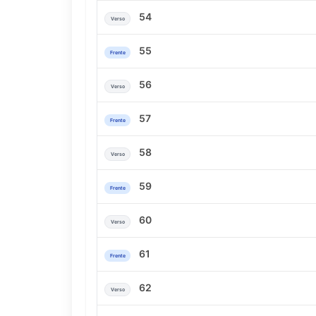
54
Verso
55
Frente
56
Verso
57
Frente
58
Verso
59
Frente
60
Verso
61
Frente
62
Verso