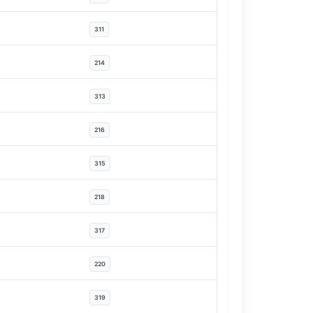
311
214
313
216
315
218
317
220
319