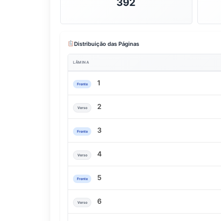
392
Distribuição das Páginas
LÂMINA
1
Frente
2
Verso
3
Frente
4
Verso
5
Frente
6
Verso