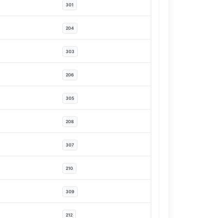
301
204
303
206
305
208
307
210
309
212