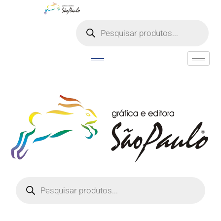
o
conteúdo