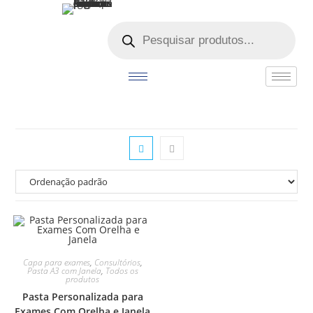
o
conteúdo
Capa para exames
,
Consultórios
,
Pasta A3 com Janela
,
Todos os
produtos
Pasta Personalizada para
Exames Com Orelha e Janela