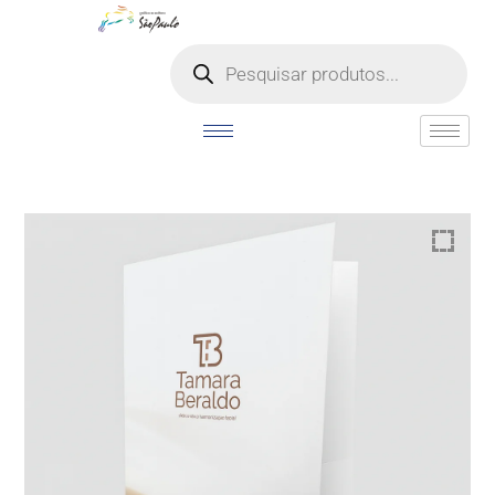
o
conteúdo