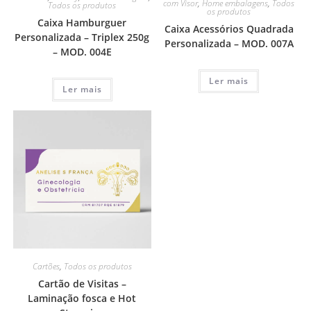
com Visor
,
Home embalagens
,
Todos
Todos os produtos
os produtos
Caixa Hamburguer
Caixa Acessórios Quadrada
Personalizada – Triplex 250g
Personalizada – MOD. 007A
– MOD. 004E
Ler mais
Ler mais
Cartões
,
Todos os produtos
Cartão de Visitas –
Laminação fosca e Hot