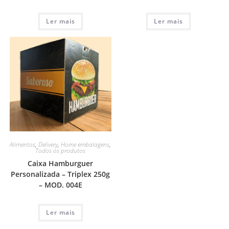
Ler mais
Ler mais
Alimentos
,
Delivery
,
Home embalagens
,
Todos os produtos
Caixa Hamburguer
Personalizada – Triplex 250g
– MOD. 004E
Ler mais