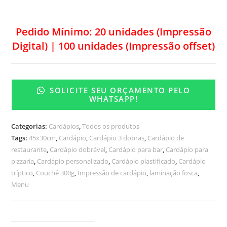
Pedido Mínimo: 20 unidades (Impressão
Digital) | 100 unidades (Impressão offset)
SOLICITE SEU ORÇAMENTO PELO
WHATSAPP!
Categorias:
Cardápios
,
Todos os produtos
Tags:
45x30cm
,
Cardápio
,
Cardápio 3 dobras
,
Cardápio de
restaurante
,
Cardápio dobrável
,
Cardápio para bar
,
Cardápio para
pizzaria
,
Cardápio personalizado
,
Cardápio plastificado
,
Cardápio
tríptico
,
Couchê 300g
,
Impressão de cardápio
,
laminação fosca
,
Menu