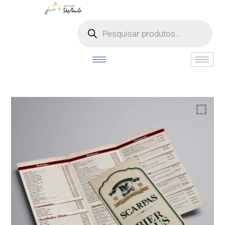
o
conteúdo