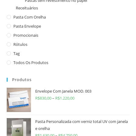
Pastas sem revestimento no papel
Receituários
Pasta Com Orelha
Pasta Envelope
Promocionais
Rótulos
Tag
Todos Os Produtos
Produtos
Envelope Com Janela MOD. 003
R$
830,00
–
R$
1.220,00
Pasta Personalizada com verniz total UV com janela
e orelha
R$
1.630,00
–
R$
4.750,00