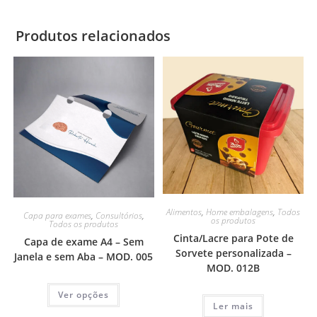
Produtos relacionados
Alimentos
,
Home embalagens
,
Todos
Capa para exames
,
Consultórios
,
os produtos
Todos os produtos
Cinta/Lacre para Pote de
Capa de exame A4 – Sem
Sorvete personalizada –
Janela e sem Aba – MOD. 005
MOD. 012B
Ver opções
Ler mais