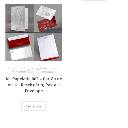
Combo de Impressos
,
Consultórios
,
Papelaria
,
Todos os produtos
Kit Papelaria 003 – Cartão de
Visita, Receituário, Pasta e
Envelope
Ler mais