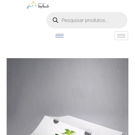
o
conteúdo