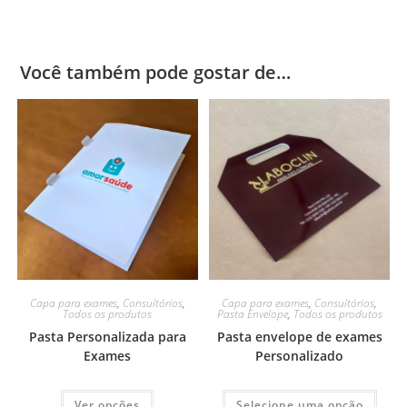
Você também pode gostar de…
Capa para exames
,
Consultórios
,
Capa para exames
,
Consultórios
,
Todos os produtos
Pasta Envelope
,
Todos os produtos
Pasta Personalizada para
Pasta envelope de exames
Exames
Personalizado
Ver opções
Selecione uma opção