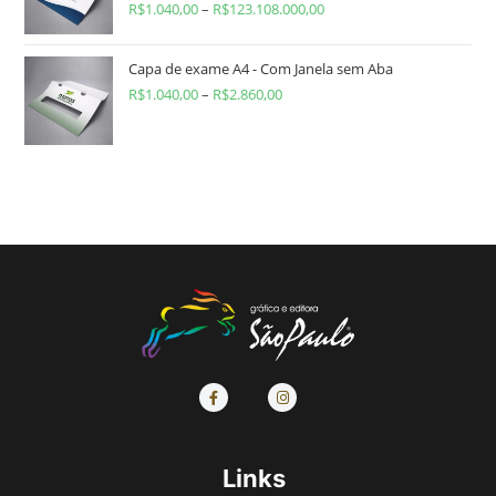
R$
1.040,00
–
R$
123.108.000,00
Capa de exame A4 - Com Janela sem Aba
R$
1.040,00
–
R$
2.860,00
Links