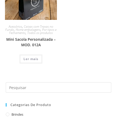
Acessórios
,
Caixas com Travas no
Fundo
,
Home embalagens
,
Por tipos e
Fechamento
,
Todos os produtos
Mini Sacola Personalizada –
MOD. 012A
Ler mais
Categorias De Produto
Brindes