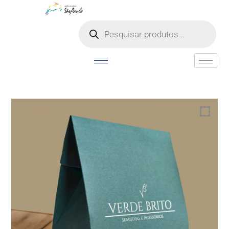
o
conteúdo