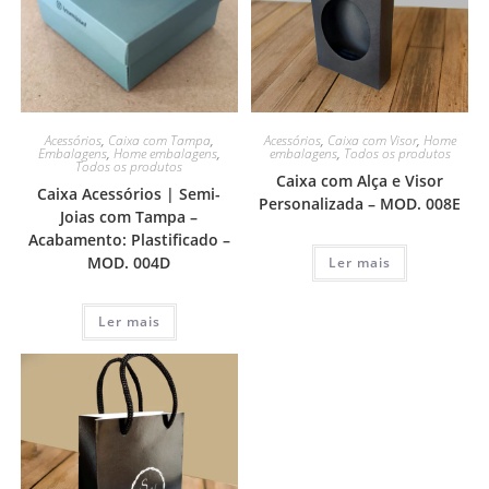
Acessórios
,
Caixa com Tampa
,
Acessórios
,
Caixa com Visor
,
Home
Embalagens
,
Home embalagens
,
embalagens
,
Todos os produtos
Todos os produtos
Caixa com Alça e Visor
Caixa Acessórios | Semi-
Personalizada – MOD. 008E
Joias com Tampa –
Acabamento: Plastificado –
MOD. 004D
Ler mais
Ler mais