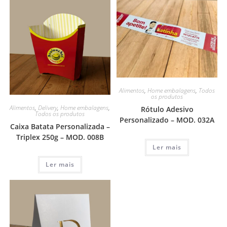
Alimentos
,
Home embalagens
,
Todos
os produtos
Alimentos
,
Delivery
,
Home embalagens
,
Rótulo Adesivo
Todos os produtos
Personalizado – MOD. 032A
Caixa Batata Personalizada –
Triplex 250g – MOD. 008B
Ler mais
Ler mais