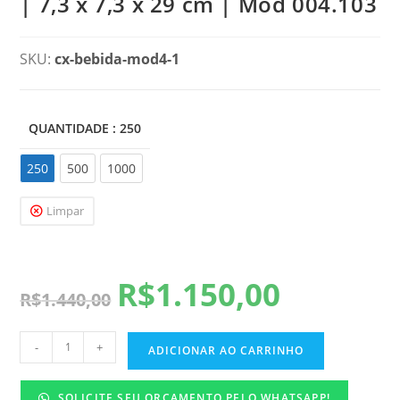
| 7,3 x 7,3 x 29 cm | Mod 004.103
SKU:
cx-bebida-mod4-1
QUANTIDADE
: 250
250
250
500
1000
Limpar
R$
1.150,00
R$
1.440,00
-
+
ADICIONAR AO CARRINHO
SOLICITE SEU ORÇAMENTO PELO WHATSAPP!