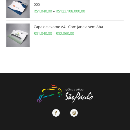
005
R$
1.040,00
–
R$
123.108.000,00
Capa de exame A4 - Com Janela sem Aba
R$
1.040,00
–
R$
2.860,00