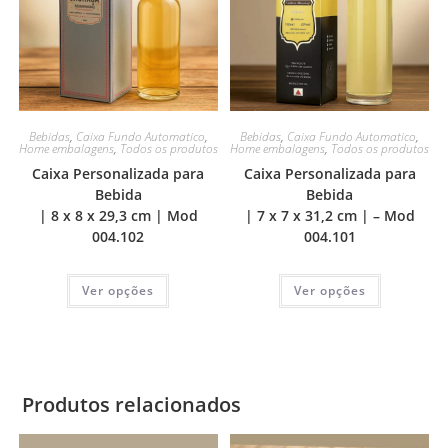
Bebidas
,
Caixa Fundo Automatico
,
Bebidas
,
Caixa Fundo Automatico
,
Home embalagens
,
Todos os produtos
Home embalagens
,
Todos os produtos
Caixa Personalizada para
Caixa Personalizada para
Bebida
Bebida
| 8 x 8 x 29,3 cm | Mod
| 7 x 7 x 31,2 cm | – Mod
004.102
004.101
Ver opções
Ver opções
Produtos relacionados