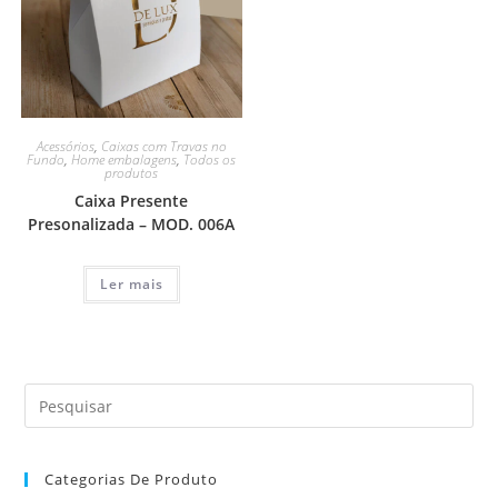
Acessórios
,
Caixas com Travas no
Fundo
,
Home embalagens
,
Todos os
produtos
Caixa Presente
Presonalizada – MOD. 006A
Ler mais
Categorias De Produto