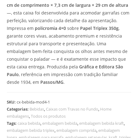
cm de comprimento × 7,3 cm de largura × 29 cm de altura
—, esta caixa foi desenvolvida para acomodar garrafas com
perfeição, valorizando cada detalhe da apresentação.
Impressa em
policromia 4×0
sobre
Papel Triplex 350g
,
garante cores vivas, acabamento premium e resistência
estrutural para transporte e presenteação. Uma
embalagem bem-feita conquista os olhos antes mesmo de
conquistar o paladar — e é exatamente esse impacto que
esta caixa entrega. Produzida pela
Gráfica e Editora São
Paulo
, referência em impressão com tradição familiar
desde 1934, em
Passos/MG
.
SKU:
cx-bebida-mod4-1
Categorias:
Bebidas
,
Caixas com Travas no Fundo
,
Home
embalagens
,
Todos os produtos
Tags:
caixa bebida
,
embalagem bebida
,
embalagem bebida kraft
,
embalagem bebida triplex
,
embalagem comprida
,
embalagem
longa
,
embalagem para garrafa
,
embalagem retangular
,
kraft
,
triplex