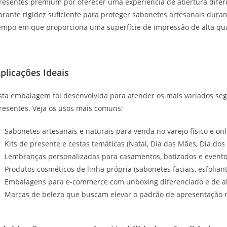
resentes premium por oferecer uma experiência de abertura difere
arante rigidez suficiente para proteger sabonetes artesanais dura
empo em que proporciona uma superfície de impressão de alta qua
plicações Ideais
sta embalagem foi desenvolvida para atender os mais variados se
resentes. Veja os usos mais comuns:
Sabonetes artesanais e naturais para venda no varejo físico e onl
Kits de presente e cestas temáticas (Natal, Dia das Mães, Dia do
Lembranças personalizadas para casamentos, batizados e evento
Produtos cosméticos de linha própria (sabonetes faciais, esfolian
Embalagens para e-commerce com unboxing diferenciado e de al
Marcas de beleza que buscam elevar o padrão de apresentação 