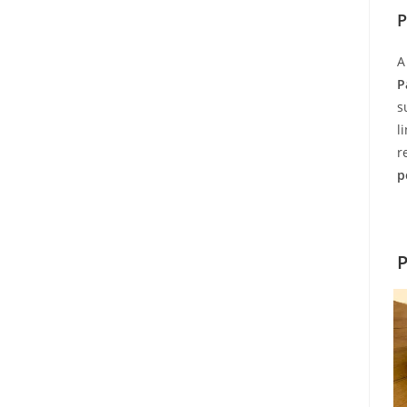
P
P
s
l
r
p
P