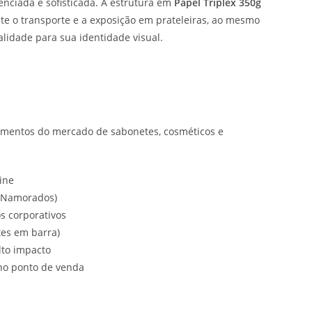
nciada e sofisticada. A estrutura em
Papel Triplex 350g
nte o transporte e a exposição em prateleiras, ao mesmo
lidade para sua identidade visual.
gmentos do mercado de sabonetes, cosméticos e
ine
s Namorados)
s corporativos
tes em barra)
to impacto
no ponto de venda