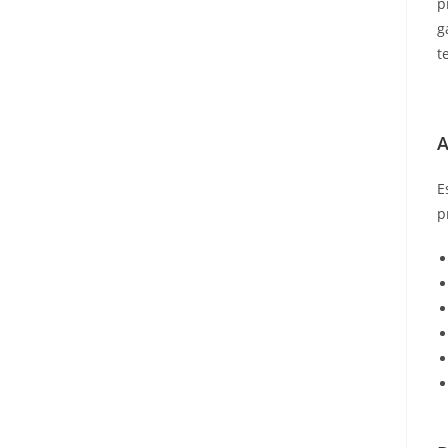
p
g
t
A
E
p