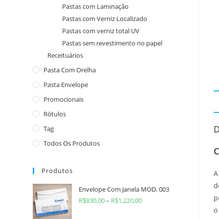
Pastas com Laminação
Pastas com Verniz Localizado
Pastas com verniz total UV
Pastas sem revestimento no papel
Receituários
Pasta Com Orelha
Pasta Envelope
Promocionais
Rótulos
D
Tag
Todos Os Produtos
C
Produtos
d
Envelope Com Janela MOD. 003
p
R$
830,00
–
R$
1.220,00
o