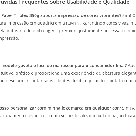
úvidas Frequentes sobre Usabilidade e Qualidade
 Papel Triplex 350g suporta impressão de cores vibrantes?
Sim! O 
ara impressão em quadricromia (CMYK), garantindo cores vivas, nítid
ela indústria de embalagens premium justamente por essa combin
mpressão.
 modelo gaveta é fácil de manusear para o consumidor final?
Abso
ntuitivo, prático e proporciona uma experiência de abertura elega
ue desejam encantar seus clientes desde o primeiro contato com
osso personalizar com minha logomarca em qualquer cor?
Sim! A 
 acabamentos especiais como verniz localizado ou laminação fosca