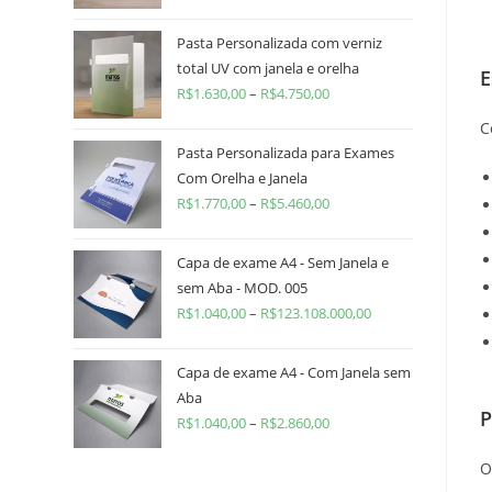
Pasta Personalizada com verniz
total UV com janela e orelha
E
R$
1.630,00
–
R$
4.750,00
C
Pasta Personalizada para Exames
Com Orelha e Janela
R$
1.770,00
–
R$
5.460,00
Capa de exame A4 - Sem Janela e
sem Aba - MOD. 005
R$
1.040,00
–
R$
123.108.000,00
Capa de exame A4 - Com Janela sem
Aba
P
R$
1.040,00
–
R$
2.860,00
O