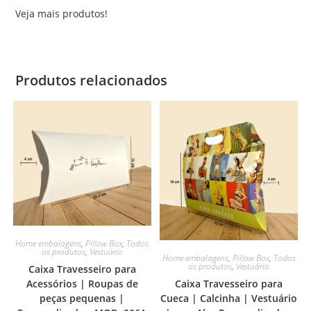
Veja mais produtos!
Produtos relacionados
Home embalagens
,
Pillow Box
,
Todos
os produtos
,
Vestuário
Home embalagens
,
Pillow Box
,
Todos
os produtos
,
Vestuário
Caixa Travesseiro para
Caixa Travesseiro para
Acessórios | Roupas de
Cueca | Calcinha | Vestuário
peças pequenas |