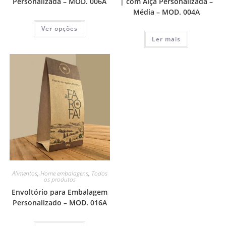
| com Alça Personalizada –
Personalizada – MOD. 006A
Média – MOD. 004A
Ver opções
Ler mais
Alimentos
,
Home embalagens
,
Todos
os produtos
Envoltório para Embalagem
Personalizado – MOD. 016A