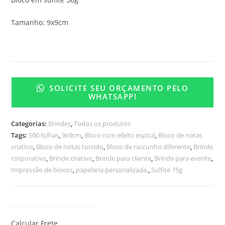
Tamanho: 9x9cm
SOLICITE SEU ORÇAMENTO PELO
WHATSAPP!
Categorias:
Brindes
,
Todos os produtos
Tags:
500 folhas
,
9x9cm
,
Bloco com efeito espiral
,
Bloco de notas
criativo
,
Bloco de notas torcido
,
Bloco de rascunho diferente
,
Brinde
corporativo
,
Brinde criativo
,
Brinde para cliente
,
Brinde para evento
,
Impressão de blocos
,
papelaria personalizada.
,
Sulfite 75g
Calcular Frete