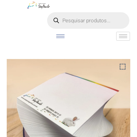
o
conteúdo