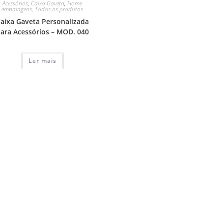
Acessórios
,
Caixa Gaveta
,
Home
embalagens
,
Todos os produtos
aixa Gaveta Personalizada
ara Acessórios – MOD. 040
Ler mais