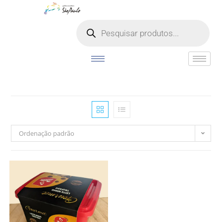
o
conteúdo
Ordenação padrão