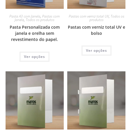
Pasta A3 com Janela
,
Pastas com
Pastas com verniz total UV
,
Todos os
Janela
,
Todos os produtos
produtos
Pasta Personalizada com
Pastas com verniz total UV e
janela e orelha sem
bolso
revestimento do papel.
Ver opções
Ver opções