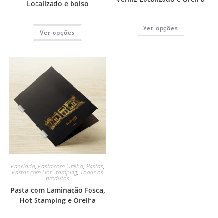
Localizado e bolso
Ver opções
Ver opções
Papelaria
,
Pasta com Orelha
,
Pastas
,
Pastas com Hot Stamping
,
Todos os
produtos
Pasta com Laminação Fosca,
Hot Stamping e Orelha