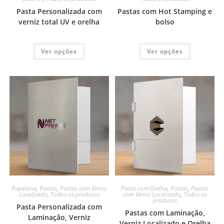
Pasta Personalizada com
Pastas com Hot Stamping e
verniz total UV e orelha
bolso
Ver opções
Ver opções
Papelaria
,
Pastas
,
Pastas com Verniz
Pasta com Orelha
,
Pastas
,
Pastas
Localizado
,
Todos os produtos
com Verniz Localizado
,
Todos os
produtos
Pasta Personalizada com
Pastas com Laminação,
Laminação, Verniz
Verniz Localizado e Orelha