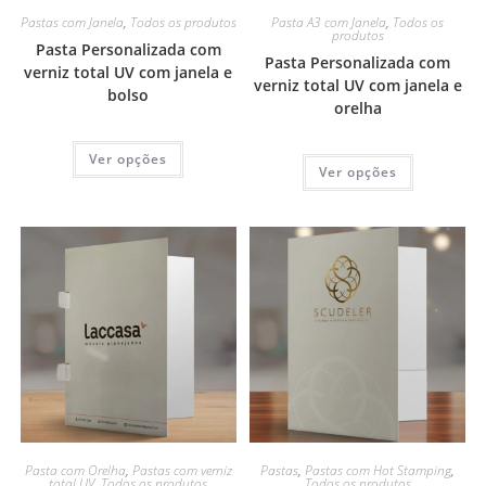
Pastas com Janela
,
Todos os produtos
Pasta A3 com Janela
,
Todos os
produtos
Pasta Personalizada com
Pasta Personalizada com
verniz total UV com janela e
verniz total UV com janela e
bolso
orelha
Ver opções
Ver opções
Pasta com Orelha
,
Pastas com verniz
Pastas
,
Pastas com Hot Stamping
,
total UV
,
Todos os produtos
Todos os produtos