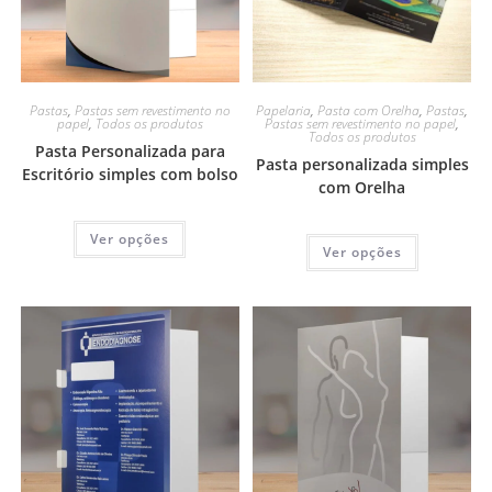
Pastas
,
Pastas sem revestimento no
Papelaria
,
Pasta com Orelha
,
Pastas
,
papel
,
Todos os produtos
Pastas sem revestimento no papel
,
Todos os produtos
Pasta Personalizada para
Pasta personalizada simples
Escritório simples com bolso
com Orelha
Ver opções
Ver opções