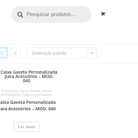
C
a
r
r
i
n
h
o
Ordenação padrão
Acessórios
,
Caixa Gaveta
,
Home
embalagens
,
Todos os produtos
aixa Gaveta Personalizada
ara Acessórios – MOD. 040
Ler mais