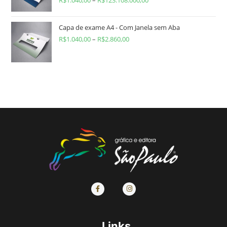
R$
1.040,00
–
R$
123.108.000,00
Capa de exame A4 - Com Janela sem Aba
R$
1.040,00
–
R$
2.860,00
Links