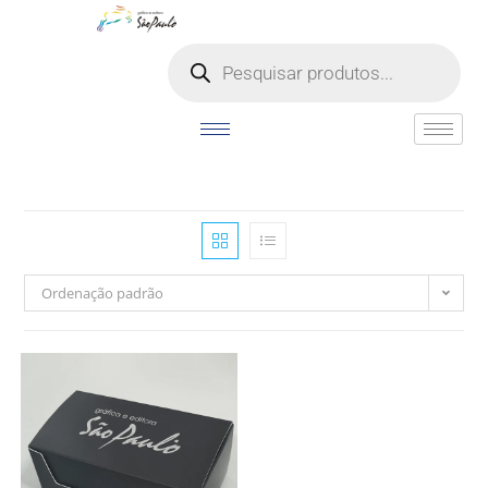
o
conteúdo
Ordenação padrão