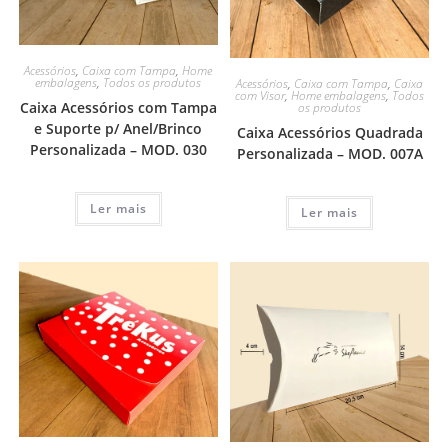
Acessórios
,
Caixa com Tampa
,
Home
embalagens
,
Todos os produtos
Acessórios
,
Caixa com Tampa
,
Caixa
com Visor
,
Home embalagens
,
Todos
Caixa Acessórios com Tampa
os produtos
e Suporte p/ Anel/Brinco
Caixa Acessórios Quadrada
Personalizada – MOD. 030
Personalizada – MOD. 007A
Ler mais
Ler mais