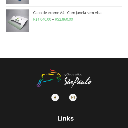
Capa de exame A4 - Com Janela sem Aba
R$
1.040,00
–
R$
2.860,00
Links