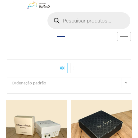
o
conteúdo
Ordenação padrão