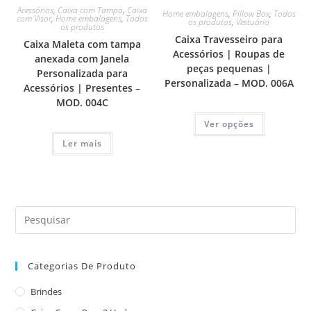
Acessórios
,
Caixa com Tampa
,
Caixa
Home embalagens
,
Pillow Box
,
Todos
com Visor
,
Home embalagens
,
Todos
os produtos
,
Vestuário
os produtos
Caixa Travesseiro para
Caixa Maleta com tampa
Acessórios | Roupas de
anexada com Janela
peças pequenas |
Personalizada para
Personalizada – MOD. 006A
Acessórios | Presentes –
MOD. 004C
Ver opções
Ler mais
Categorias De Produto
Brindes