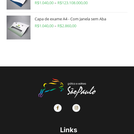
R$
1.040,00
–
R$
123.108.000,00
Capa de exame A4 - Com Janela sem Aba
R$
1.040,00
–
R$
2.860,00
Links