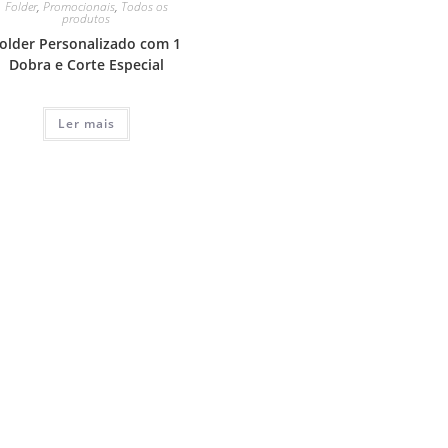
Folder
,
Promocionais
,
Todos os
produtos
older Personalizado com 1
Dobra e Corte Especial
Ler mais