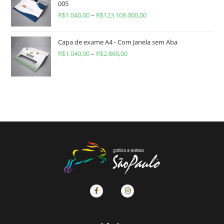
005
R$
1.040,00
–
R$
123.108.000,00
Capa de exame A4 - Com Janela sem Aba
R$
1.040,00
–
R$
2.860,00