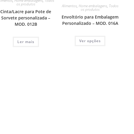
limentos
,
Home embalagens
,
Todos
os produtos
Alimentos
,
Home embalagens
,
Todos
os produtos
Cinta/Lacre para Pote de
Envoltório para Embalagem
Sorvete personalizada –
Personalizado – MOD. 016A
MOD. 012B
Ver opções
Ler mais