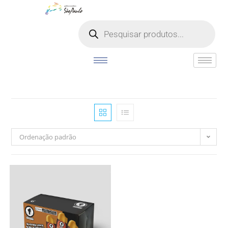
o
conteúdo
Ordenação padrão