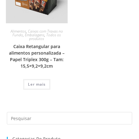
Alimentos
,
Caixas com Travas no
Fundo
,
Embalagens
,
Todos os
produtos
Caixa Retangular para
alimentos personalizada –
Papel Triplex 300g – Tam:
15,5×9,2×9,2cm
Ler mais
Categorias De Produto