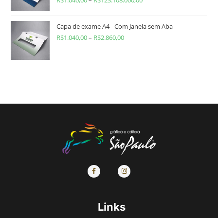
R$
1.040,00
–
R$
123.108.000,00
Capa de exame A4 - Com Janela sem Aba
R$
1.040,00
–
R$
2.860,00
Links