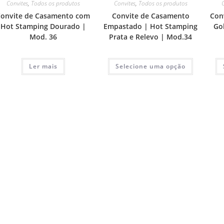
Convites
,
Todos os produtos
Convites
,
Todos os produtos
Convite de Casamento com
Convite de Casamento
Con
Hot Stamping Dourado |
Empastado | Hot Stamping
Go
Mod. 36
Prata e Relevo | Mod.34
Ler mais
Selecione uma opção