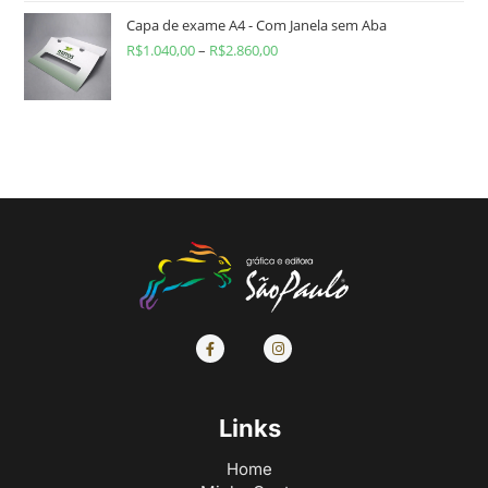
Capa de exame A4 - Com Janela sem Aba
R$
1.040,00
–
R$
2.860,00
Links
Home