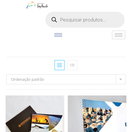
o
conteúdo
Ordenação padrão