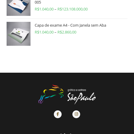
005
R$
1.040,00
–
R$
123.108.000,00
Capa de exame A4 - Com Janela sem Aba
R$
1.040,00
–
R$
2.860,00