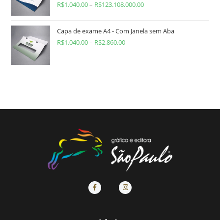
R$
1.040,00
–
R$
123.108.000,00
Capa de exame A4 - Com Janela sem Aba
R$
1.040,00
–
R$
2.860,00