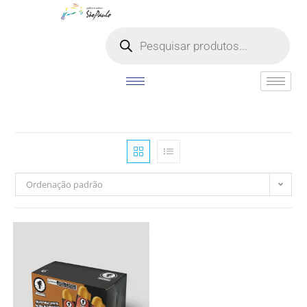
o
conteúdo
Ordenação padrão