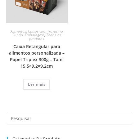
Alimentos
,
Caixas com Travas no
Fundo
,
Embalagens
,
Todos os
produtos
Caixa Retangular para
alimentos personalizada –
Papel Triplex 300g – Tam:
15,5×9,2×9,2cm
Ler mais
Categorias De Produto