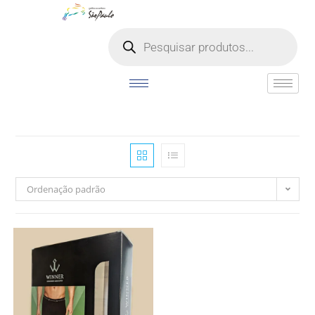
o
conteúdo
Ordenação padrão