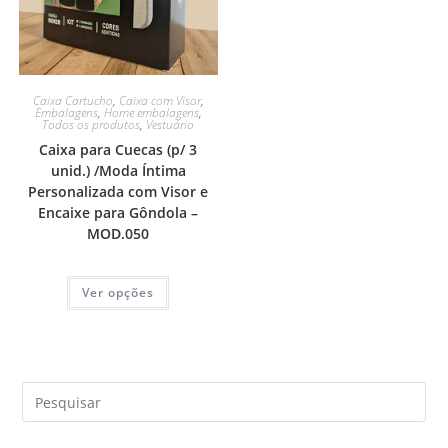
Caixa Cartucho
,
Caixa com Visor
,
Embalagens
,
Home embalagens
,
Todos os produtos
,
Vestuário
Caixa para Cuecas (p/ 3
unid.) /Moda Íntima
Personalizada com Visor e
Encaixe para Gôndola –
MOD.050
Ver opções