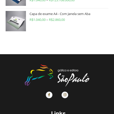
R$
1.040,00
–
R$
123.108.000,00
Capa de exame A4 - Com Janela sem Aba
R$
1.040,00
–
R$
2.860,00
Links