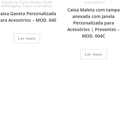
os produtos
Acessórios
,
Caixa Gaveta
,
Home
embalagens
,
Todos os produtos
Caixa Maleta com tampa
aixa Gaveta Personalizada
anexada com Janela
ara Acessórios – MOD. 040
Personalizada para
Acessórios | Presentes –
MOD. 004C
Ler mais
Ler mais