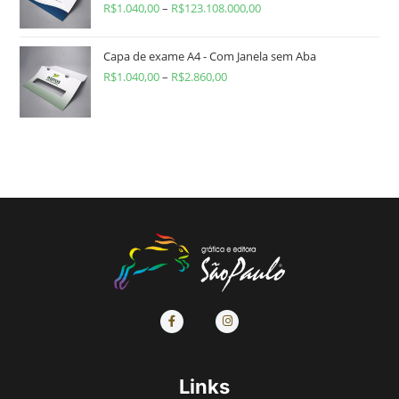
R$
1.040,00
–
R$
123.108.000,00
Capa de exame A4 - Com Janela sem Aba
R$
1.040,00
–
R$
2.860,00
Links