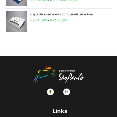
R$
1.040,00
–
R$
123.108.000,00
Capa de exame A4 - Com Janela sem Aba
R$
1.040,00
–
R$
2.860,00
Links