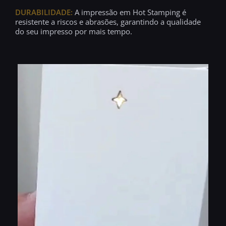
DURABILIDADE:
A impressão em Hot Stamping é
resistente a riscos e abrasões, garantindo a qualidade
do seu impresso por mais tempo.