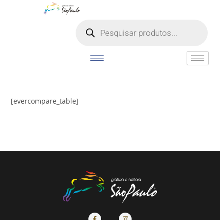
o
conteúdo
[evercompare_table]