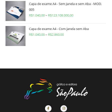
Capa de exame A4 - Sem Janela e sem Aba - MOD.
005
R$
1.040,00
–
R$
123.108.000,00
Capa de exame A4 - Com Janela sem Aba
R$
1.040,00
–
R$
2.860,00