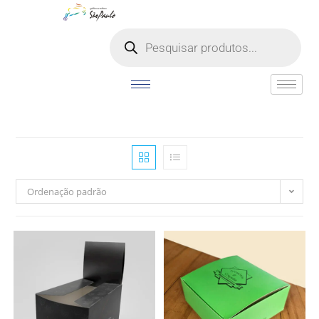
o
conteúdo
Ordenação padrão