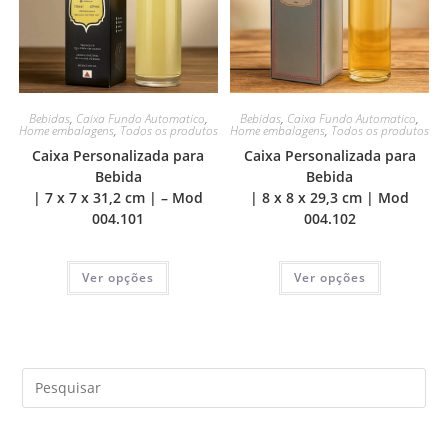
Bebidas
,
Caixa Fundo Automatico
,
Bebidas
,
Caixa Fundo Automatico
,
Home embalagens
,
Todos os produtos
Home embalagens
,
Todos os produtos
Caixa Personalizada para
Caixa Personalizada para
Bebida
Bebida
| 7 x 7 x 31,2 cm | – Mod
| 8 x 8 x 29,3 cm | Mod
004.101
004.102
Ver opções
Ver opções