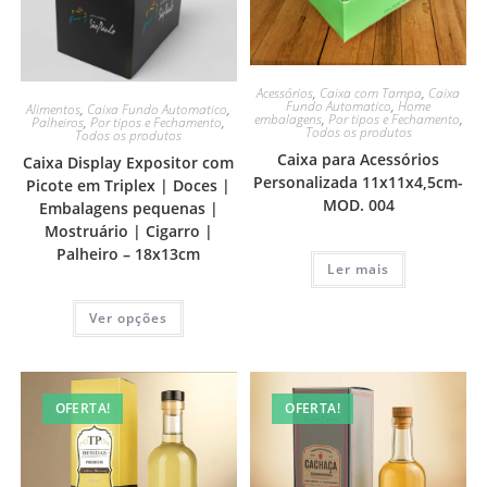
Acessórios
,
Caixa com Tampa
,
Caixa
Fundo Automatico
,
Home
Alimentos
,
Caixa Fundo Automatico
,
embalagens
,
Por tipos e Fechamento
,
Palheiros
,
Por tipos e Fechamento
,
Todos os produtos
Todos os produtos
Caixa para Acessórios
Caixa Display Expositor com
Personalizada 11x11x4,5cm-
Picote em Triplex | Doces |
MOD. 004
Embalagens pequenas |
Mostruário | Cigarro |
Palheiro – 18x13cm
Ler mais
Ver opções
OFERTA!
OFERTA!