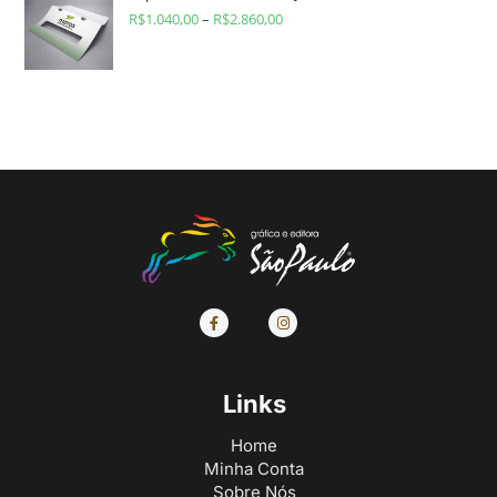
R$
1.040,00
–
R$
2.860,00
Links
Home
Minha Conta
Sobre Nós