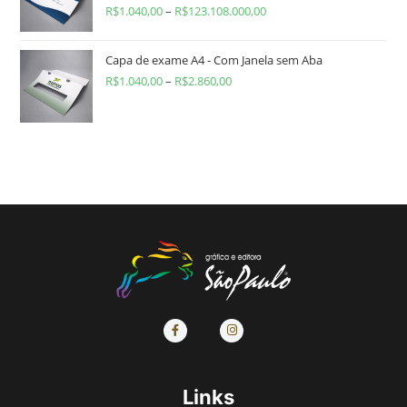
R$
1.040,00
–
R$
123.108.000,00
Capa de exame A4 - Com Janela sem Aba
R$
1.040,00
–
R$
2.860,00
Links