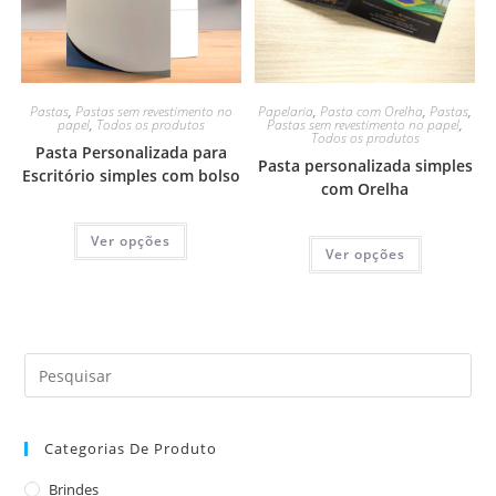
Pastas
,
Pastas sem revestimento no
Papelaria
,
Pasta com Orelha
,
Pastas
,
papel
,
Todos os produtos
Pastas sem revestimento no papel
,
Todos os produtos
Pasta Personalizada para
Pasta personalizada simples
Escritório simples com bolso
com Orelha
Ver opções
Ver opções
Categorias De Produto
Brindes