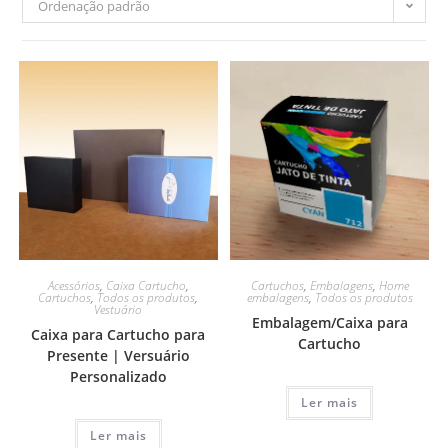
Ordenação padrão
Acessórios
,
Caixa Cartucho
,
Cartuchos
,
Embalagens
,
Home
Cartuchos
,
Todos os produtos
,
embalagens
,
Todos os produtos
Vestuário
Embalagem/Caixa para
Caixa para Cartucho para
Cartucho
Presente | Versuário
Personalizado
Ler mais
Ler mais