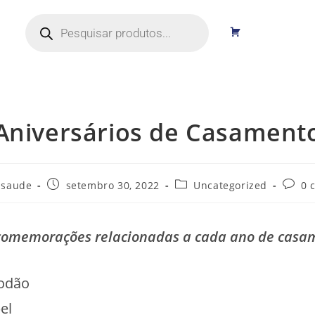
C
a
r
r
i
n
h
o
Aniversários de Casament
asaude
setembro 30, 2022
Uncategorized
0 
 comemorações relacionadas a cada ano de casa
odão
el