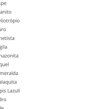
spe
anito
liotrópio
ro
etista
gila
azonita
quel
meralda
laquita
is Lazuli
dro
de