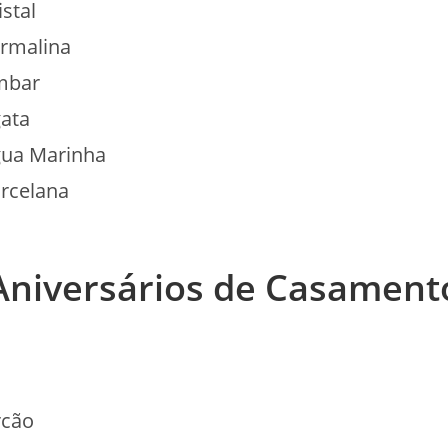
stal
rmalina
bar
ata
ua Marinha
rcelana
Aniversários de Casament
rcão