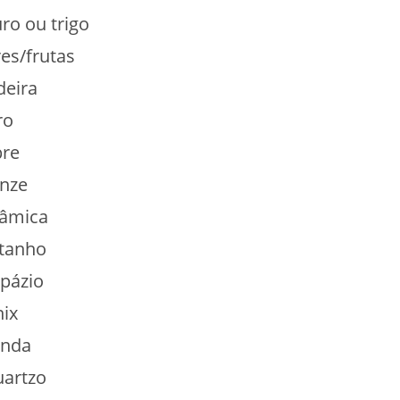
ro ou trigo
es/frutas
eira
ro
re
nze
âmica
tanho
pázio
ix
nda
artzo