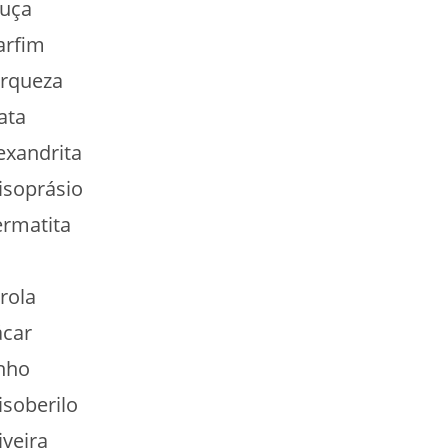
uça
rfim
rqueza
ata
exandrita
isoprásio
rmatita
rola
car
nho
isoberilo
iveira