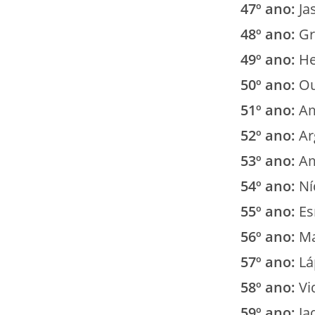
47º ano:
Ja
48º ano:
Gr
49º ano:
He
50º ano:
Ou
51º ano:
Am
52º ano:
Ar
53º ano:
Am
54º ano:
Ní
55º ano:
Es
56º ano:
Ma
57º ano:
Láp
58º ano:
Vi
59º ano:
Ja