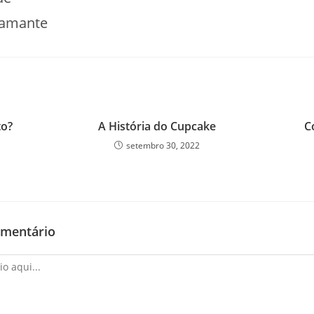
amante
to?
A História do Cupcake
C
setembro 30, 2022
omentário