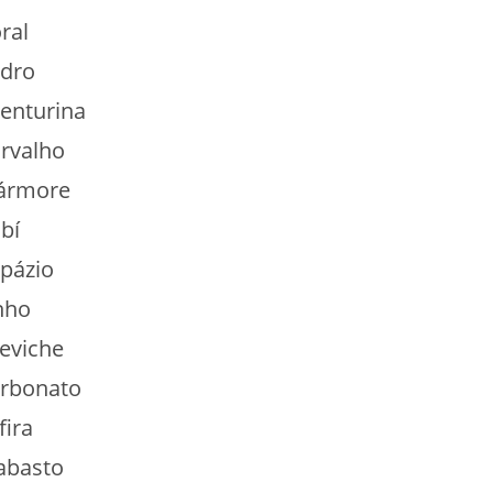
ral
edro
enturina
rvalho
ármore
bí
pázio
nho
eviche
arbonato
fira
abasto