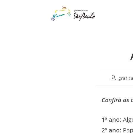
o
conteúdo
grafic
Confira as
1º ano:
Alg
2º ano:
Pap